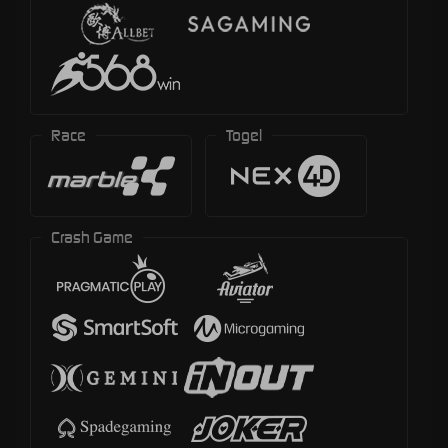
Race
Togel
Crash Game