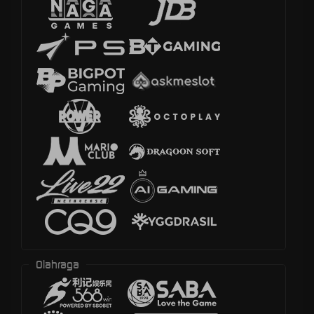
Olahraga