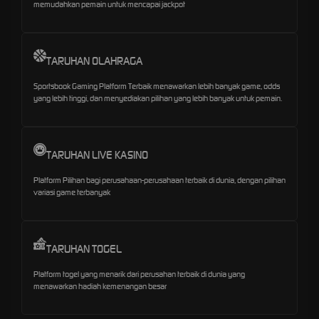
memudahkan pemain untuk mencapai jackpot
TARUHAN OLAHRAGA
Sportsbook Gaming Platform Terbaik menawarkan lebih banyak game, odds
yang lebih tinggi, dan menyediakan pilihan yang lebih banyak untuk pemain.
TARUHAN LIVE KASINO
Platform Pilihan bagi perusahaan-perusahaan terbaik di dunia, dengan pilihan
variasi game terbanyak
TARUHAN TOGEL
Platform togel yang menarik dari perusahan terbaik di dunia yang
menawarkan hadiah kemenangan besar