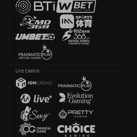
Live Casino