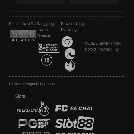
Bersertifikasi Dari
Tanggung
Browser Yang
Jawab
Didukung
Bermain
©2026 Dewa77. Hak
cipta dilindungi | 18+
Platform Penyedia Layanan
Slots