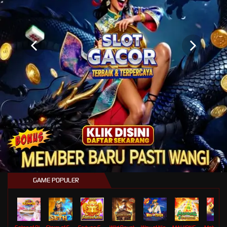
GAME POPULER