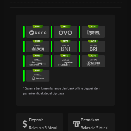
* Selama bank maintenance dan bank offline deposit dan
penarikan tidak dapat diproses
Deposit
Penarikan
Rata-rata 3 Menit
Rata-rata 5 Menit