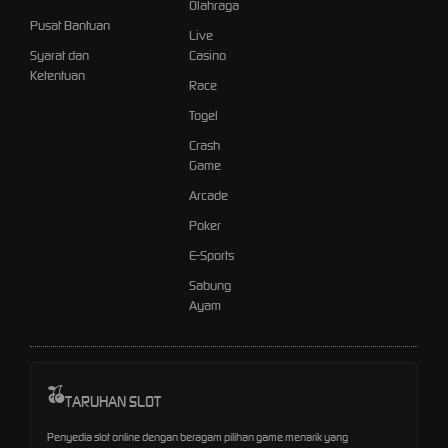
Olahraga
Pusat Bantuan
Live
Syarat dan
Casino
Ketentuan
Race
Togel
Crash
Game
Arcade
Poker
E-Sports
Sabung
Ayam
TARUHAN SLOT
Penyedia slot online dengan beragam pilihan game menarik yang