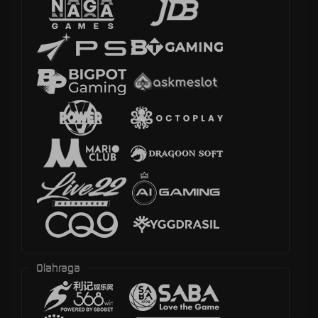
Olahraga