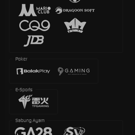
Poker
E-Sports
Sabung Ayam