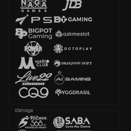
Olahraga