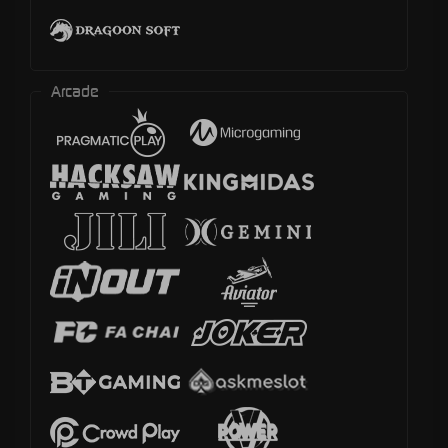
Arcade