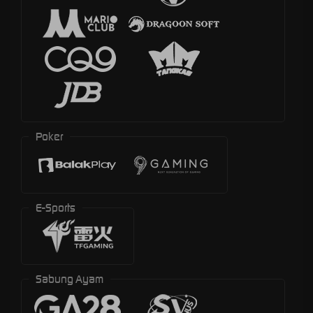
Poker
E-Sports
Sabung Ayam