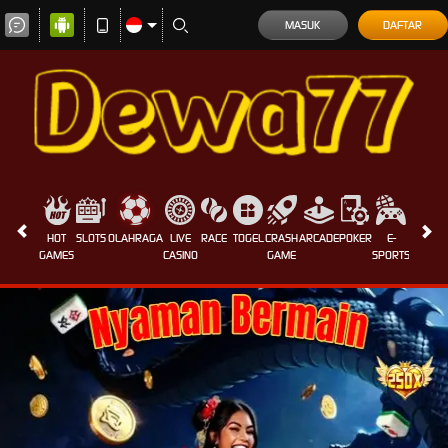
MASUK
DAFTAR
HOT
SLOTS
OLAHRAGA
LIVE
RACE
TOGEL
CRASH
ARCADE
POKER
E-
SABUN
GAMES
CASINO
GAME
SPORTS
AYAM