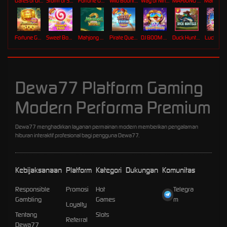
Gates of Olympus Roulette
Storm of Seth 2
Fortune Gems
Wild Bounty Showdown
Way of Ninja
MAHJONG 5 DRAGONS
Mahj
Fortune Gems 500
Sweet Bonanza 2500
Mahjong Ways 2
Pirate Quest 1000
DJ BOOM BOOM
Duck Hunters
Lucky Ne
Dewa77 Platform Gaming
Modern Performa Premium
Dewa77 menghadirkan layanan permainan modern memberikan pengalaman
hiburan interaktif profesional bagi pengguna Dewa77.
Kebijaksanaan
Platform
Kategori
Dukungan
Komunitas
Responsible
Promosi
Hot
Telegra
Gambling
Games
m
Loyalty
Tentang
Slots
Referral
Dewa77