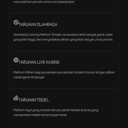
memudahkan pemain untuk mencapai jackpot
TARUHAN OLAHRAGA
Sportsbook Gaming Platform Terbaik menawarkan lebih banyak game, odds
yang lebih tinggi, dan menyediakan pilihan yang lebih banyak untuk pemain.
TARUHAN LIVE KASINO
Platform Pilihan bagi perusahaan-perusahaan terbaik di dunia, dengan pilihan
variasi game terbanyak
TARUHAN TOGEL
Platform togel yang menarik dari perusahan terbaik di dunia yang
menawarkan hadiah kemenangan besar