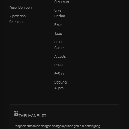
Olahraga
Pusat Bantuan
Live
Syarat dan
Casino
Ketentuan
Race
Togel
Crash
Game
Arcade
Poker
E-Sports
Sabung
Ayam
TARUHAN SLOT
Penyedia slot online dengan beragam pilihan game menarik yang