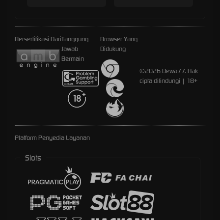
Bersertifikasi Dari
Tanggung
Browser Yang
Jawab
Didukung
Bermain
©2026 Dewa77. Hak
cipta dilindungi | 18+
Platform Penyedia Layanan
Slots