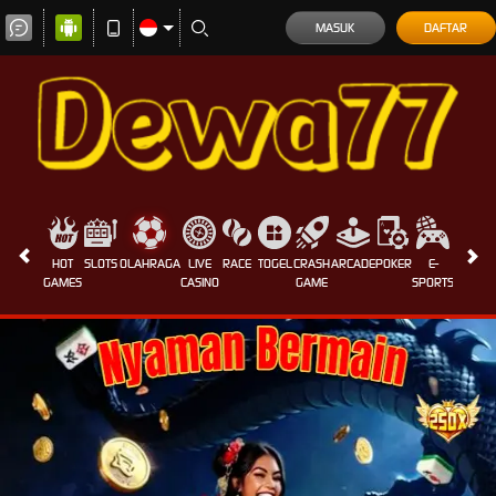
MASUK
DAFTAR
HOT
SLOTS
OLAHRAGA
LIVE
RACE
TOGEL
CRASH
ARCADE
POKER
E-
SABUN
GAMES
CASINO
GAME
SPORTS
AYAM