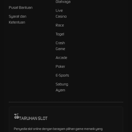
Olahraga
Pusat Bantuan
Live
Syarat dan
Casino
Ketentuan
Race
Togel
Crash
Game
Arcade
Poker
E-Sports
Sabung
Ayam
TARUHAN SLOT
Penyedia slot online dengan beragam pilihan game menarik yang