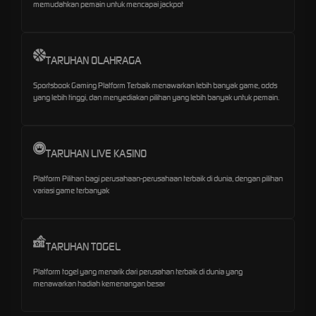
memudahkan pemain untuk mencapai jackpot
TARUHAN OLAHRAGA
Sportsbook Gaming Platform Terbaik menawarkan lebih banyak game, odds
yang lebih tinggi, dan menyediakan pilihan yang lebih banyak untuk pemain.
TARUHAN LIVE KASINO
Platform Pilihan bagi perusahaan-perusahaan terbaik di dunia, dengan pilihan
variasi game terbanyak
TARUHAN TOGEL
Platform togel yang menarik dari perusahan terbaik di dunia yang
menawarkan hadiah kemenangan besar