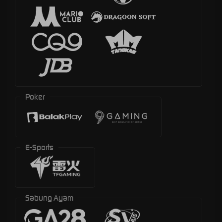
Poker
E-Sports
Sabung Ayam