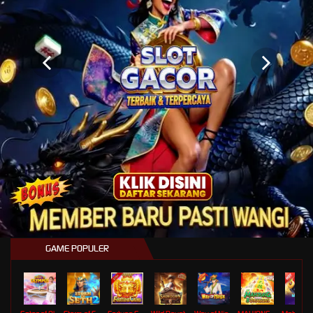
GAME POPULER