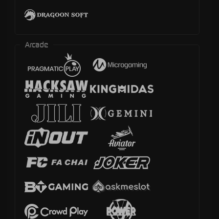
Arcade