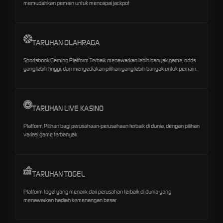
memudahkan pemain untuk mencapai jackpot
TARUHAN OLAHRAGA
Sportsbook Gaming Platform Terbaik menawarkan lebih banyak game, odds
yang lebih tinggi, dan menyediakan pilihan yang lebih banyak untuk pemain.
TARUHAN LIVE KASINO
Platform Pilihan bagi perusahaan-perusahaan terbaik di dunia, dengan pilihan
variasi game terbanyak
TARUHAN TOGEL
Platform togel yang menarik dari perusahan terbaik di dunia yang
menawarkan hadiah kemenangan besar