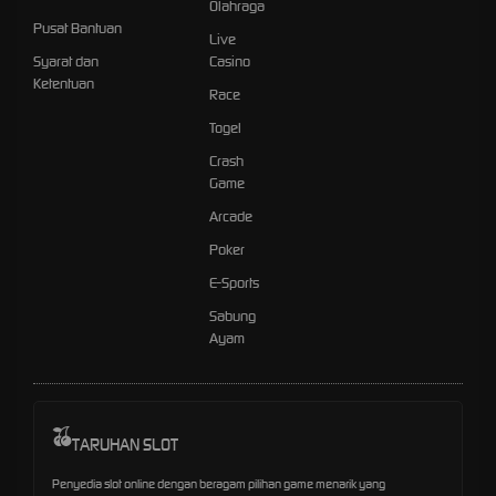
Olahraga
Pusat Bantuan
Live
Syarat dan
Casino
Ketentuan
Race
Togel
Crash
Game
Arcade
Poker
E-Sports
Sabung
Ayam
TARUHAN SLOT
Penyedia slot online dengan beragam pilihan game menarik yang