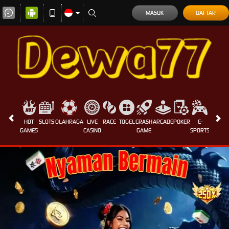
MASUK
DAFTAR
HOT
SLOTS
OLAHRAGA
LIVE
RACE
TOGEL
CRASH
ARCADE
POKER
E-
SABUN
GAMES
CASINO
GAME
SPORTS
AYAM