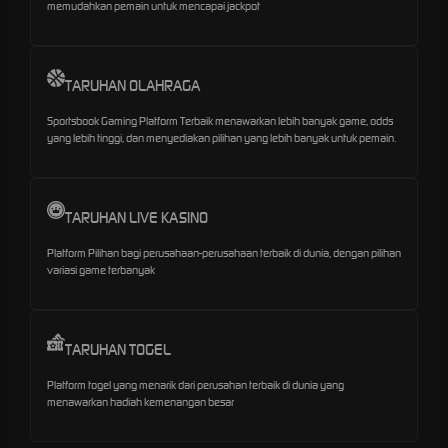
memudahkan pemain untuk mencapai jackpot
TARUHAN OLAHRAGA
Sportsbook Gaming Platform Terbaik menawarkan lebih banyak game, odds
yang lebih tinggi, dan menyediakan pilihan yang lebih banyak untuk pemain.
TARUHAN LIVE KASINO
Platform Pilihan bagi perusahaan-perusahaan terbaik di dunia, dengan pilihan
variasi game terbanyak
TARUHAN TOGEL
Platform togel yang menarik dari perusahan terbaik di dunia yang
menawarkan hadiah kemenangan besar