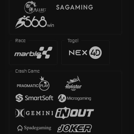
Race
Togel
Crash Game