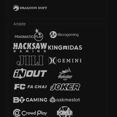
Arcade