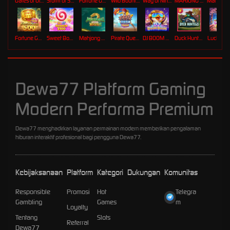
Gates of Olympus Roulette
Storm of Seth 2
Fortune Gems
Wild Bounty Showdown
Way of Ninja
MAHJONG 5 DRAGONS
Mahj
Fortune Gems 500
Sweet Bonanza 2500
Mahjong Ways 2
Pirate Quest 1000
DJ BOOM BOOM
Duck Hunters
Lucky Ne
Dewa77 Platform Gaming
Modern Performa Premium
Dewa77 menghadirkan layanan permainan modern memberikan pengalaman
hiburan interaktif profesional bagi pengguna Dewa77.
Kebijaksanaan
Platform
Kategori
Dukungan
Komunitas
Responsible
Promosi
Hot
Telegra
Gambling
Games
m
Loyalty
Tentang
Slots
Referral
Dewa77