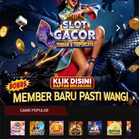
GAME POPULER