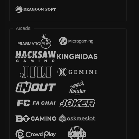
Arcade