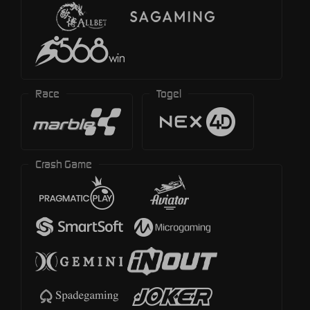
Race
Togel
Crash Game