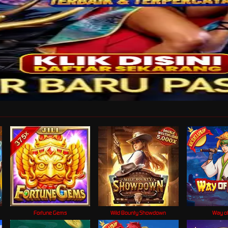
Fortune Gems
Wild Bounty Showdown
Way of