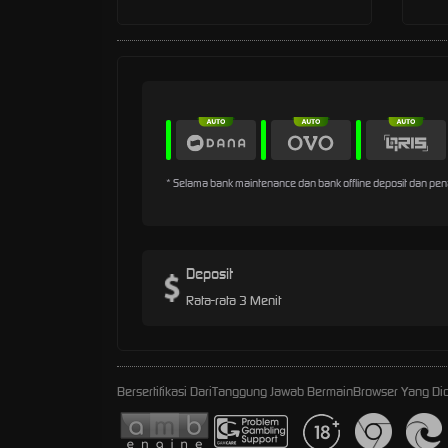
* Selama bank maintenance dan bank offline deposit dan pena
Deposit
Rata-rata 3 Menit
Bersertifikasi Dari
Tanggung Jawab Bermain
Browser Yang Di