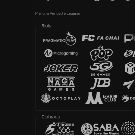
Platform Penyedia Layanan
Slots
Olahraga