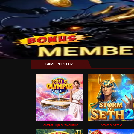
GAME POPULER
Gates of Olympus Roulette
Storm of Seth 2