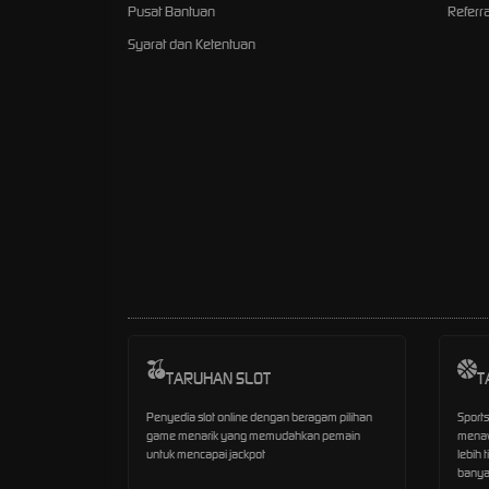
Pusat Bantuan
Referra
Syarat dan Ketentuan
TARUHAN SLOT
T
Penyedia slot online dengan beragam pilihan
Sport
game menarik yang memudahkan pemain
menaw
untuk mencapai jackpot
lebih 
banya