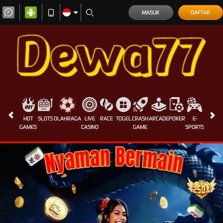
MASUK
DAFTAR
HOT
SLOTS
OLAHRAGA
LIVE
RACE
TOGEL
CRASH
ARCADE
POKER
E-
SABUN
GAMES
CASINO
GAME
SPORTS
AYAM