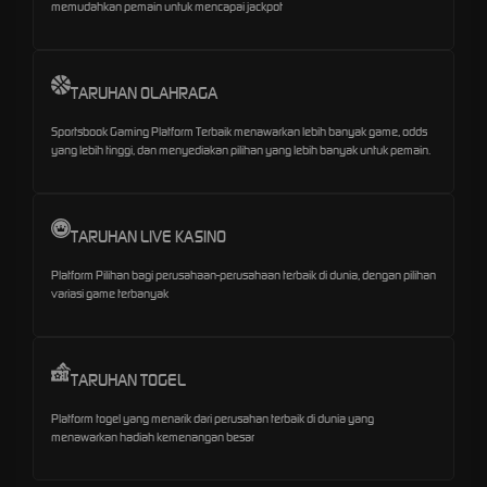
memudahkan pemain untuk mencapai jackpot
TARUHAN OLAHRAGA
Sportsbook Gaming Platform Terbaik menawarkan lebih banyak game, odds
yang lebih tinggi, dan menyediakan pilihan yang lebih banyak untuk pemain.
TARUHAN LIVE KASINO
Platform Pilihan bagi perusahaan-perusahaan terbaik di dunia, dengan pilihan
variasi game terbanyak
TARUHAN TOGEL
Platform togel yang menarik dari perusahan terbaik di dunia yang
menawarkan hadiah kemenangan besar