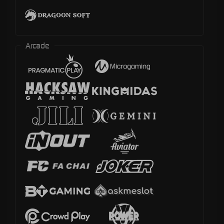
Arcade