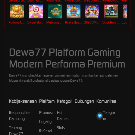
Gates of Olympus Roulette
Storm of Seth 2
Fortune Gems
Wild Bounty Showdown
Way of Ninja
MAHJONG 5 DRAGONS
Mahj
Fortune Gems 500
Sweet Bonanza 2500
Mahjong Ways 2
Pirate Quest 1000
DJ BOOM BOOM
Duck Hunters
Lucky Ne
Dewa77 Platform Gaming
Modern Performa Premium
Dewa77 menghadirkan layanan permainan modern memberikan pengalaman
hiburan interaktif profesional bagi pengguna Dewa77.
Kebijaksanaan
Platform
Kategori
Dukungan
Komunitas
Responsible
Promosi
Hot
Telegra
Gambling
Games
m
Loyalty
Tentang
Slots
Referral
Dewa77