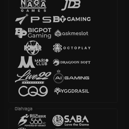
Olahraga