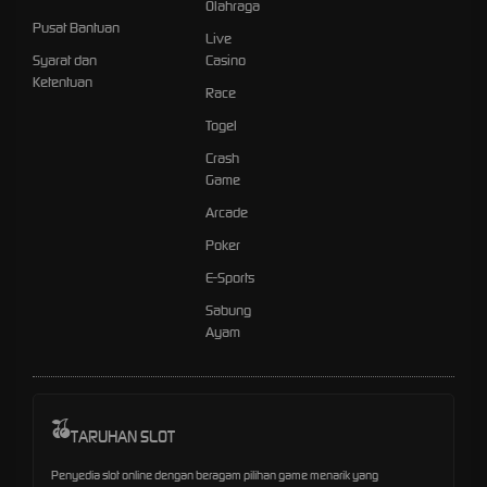
Olahraga
Pusat Bantuan
Live
Syarat dan
Casino
Ketentuan
Race
Togel
Crash
Game
Arcade
Poker
E-Sports
Sabung
Ayam
TARUHAN SLOT
Penyedia slot online dengan beragam pilihan game menarik yang