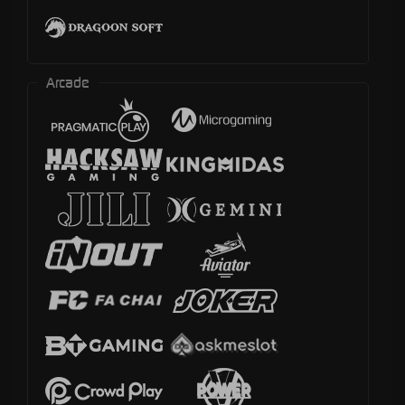
Arcade