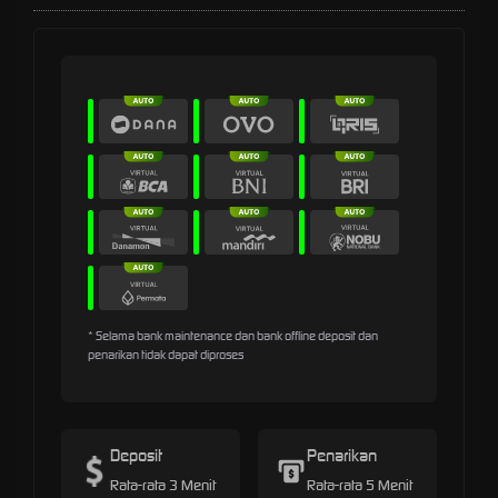
* Selama bank maintenance dan bank offline deposit dan
penarikan tidak dapat diproses
Deposit
Penarikan
Rata-rata 3 Menit
Rata-rata 5 Menit