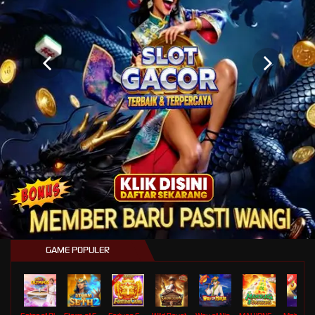
GAME POPULER