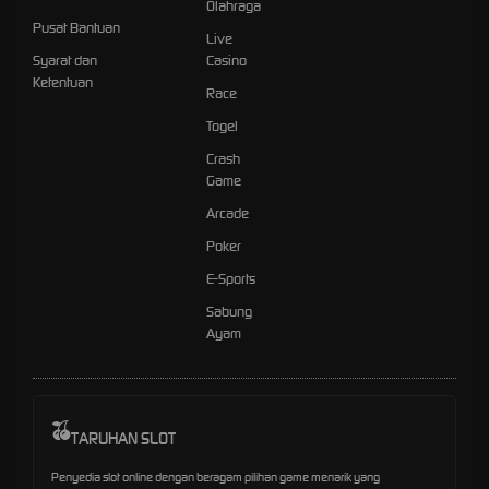
Olahraga
Pusat Bantuan
Live
Syarat dan
Casino
Ketentuan
Race
Togel
Crash
Game
Arcade
Poker
E-Sports
Sabung
Ayam
TARUHAN SLOT
Penyedia slot online dengan beragam pilihan game menarik yang