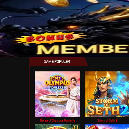
GAME POPULER
Gates of Olympus Roulette
Storm of Seth 2