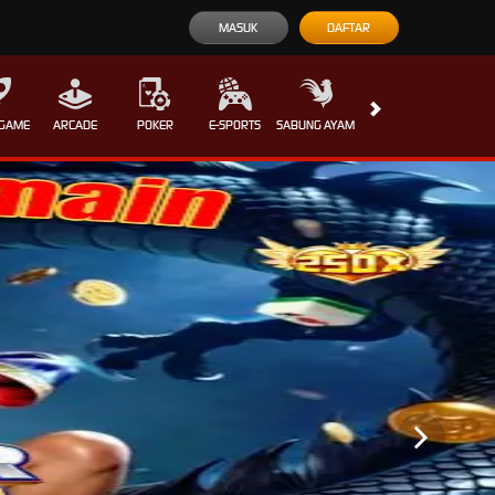
MASUK
DAFTAR
 GAME
ARCADE
POKER
E-SPORTS
SABUNG AYAM
PROMOSI