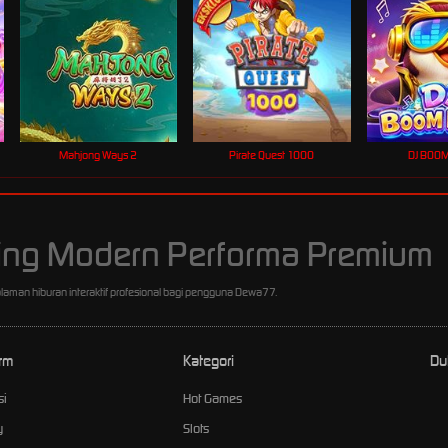
Mahjong Ways 2
Pirate Quest 1000
DJ BOO
ing Modern Performa Premium
an hiburan interaktif profesional bagi pengguna Dewa77.
orm
Kategori
Du
si
Hot Games
y
Slots