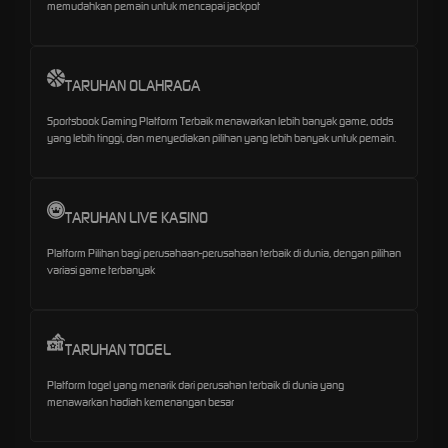
memudahkan pemain untuk mencapai jackpot
TARUHAN OLAHRAGA
Sportsbook Gaming Platform Terbaik menawarkan lebih banyak game, odds
yang lebih tinggi, dan menyediakan pilihan yang lebih banyak untuk pemain.
TARUHAN LIVE KASINO
Platform Pilihan bagi perusahaan-perusahaan terbaik di dunia, dengan pilihan
variasi game terbanyak
TARUHAN TOGEL
Platform togel yang menarik dari perusahan terbaik di dunia yang
menawarkan hadiah kemenangan besar