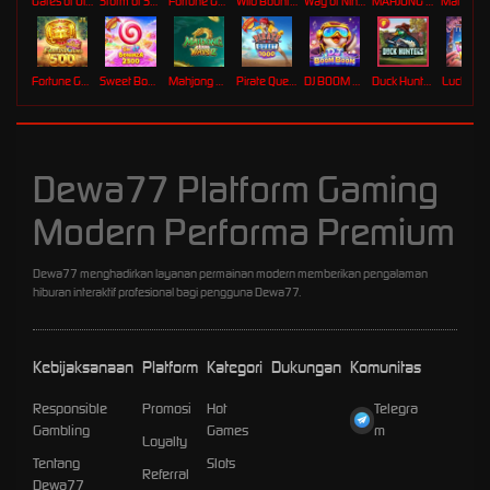
Gates of Olympus Roulette
Storm of Seth 2
Fortune Gems
Wild Bounty Showdown
Way of Ninja
MAHJONG 5 DRAGONS
Mahj
Fortune Gems 500
Sweet Bonanza 2500
Mahjong Ways 2
Pirate Quest 1000
DJ BOOM BOOM
Duck Hunters
Lucky Ne
Dewa77 Platform Gaming
Modern Performa Premium
Dewa77 menghadirkan layanan permainan modern memberikan pengalaman
hiburan interaktif profesional bagi pengguna Dewa77.
Kebijaksanaan
Platform
Kategori
Dukungan
Komunitas
Responsible
Promosi
Hot
Telegra
Gambling
Games
m
Loyalty
Tentang
Slots
Referral
Dewa77