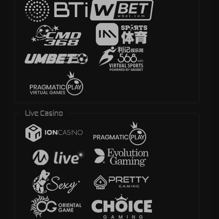
Live Casino