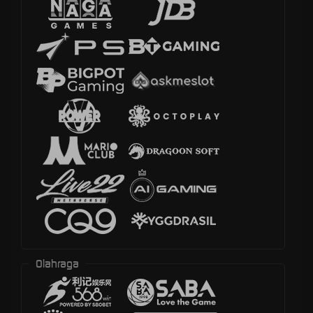
Olahraga