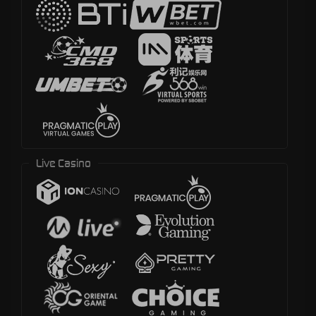
Live Casino