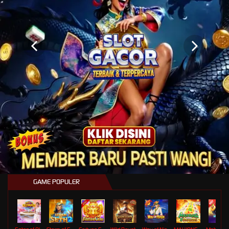
GAME POPULER