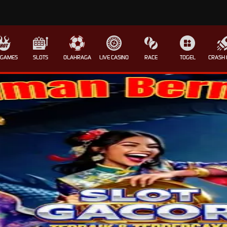
 GAMES
SLOTS
OLAHRAGA
LIVE CASINO
RACE
TOGEL
CRASH