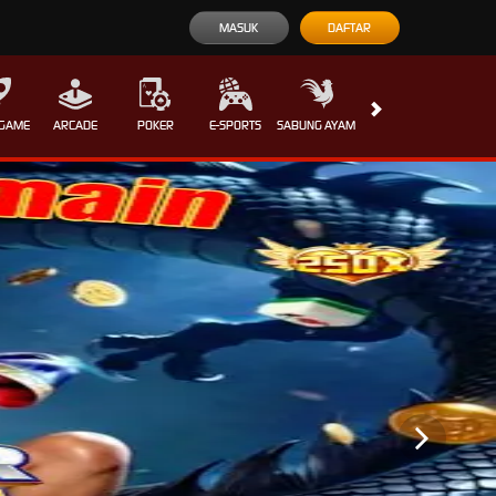
MASUK
DAFTAR
 GAME
ARCADE
POKER
E-SPORTS
SABUNG AYAM
PROMOSI