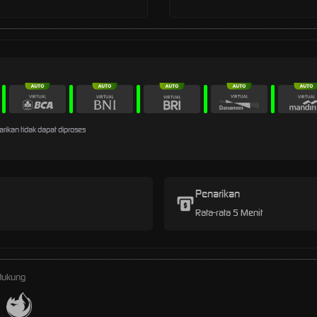
rikan tidak dapat diproses
Penarikan
Rata-rata 5 Menit
dukung