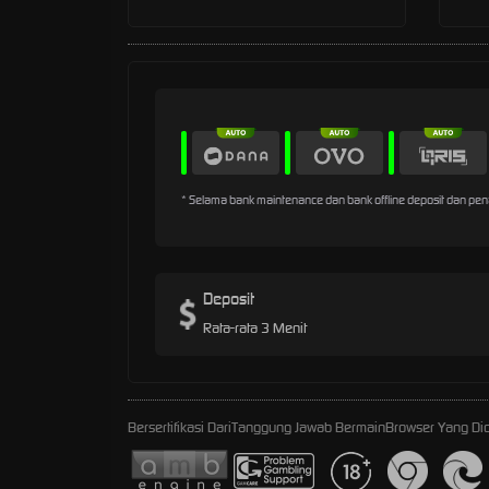
* Selama bank maintenance dan bank offline deposit dan pena
Deposit
Rata-rata 3 Menit
Bersertifikasi Dari
Tanggung Jawab Bermain
Browser Yang Di