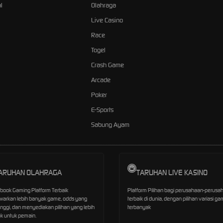
l
Olahraga
Live Casino
Race
Togel
Crash Game
Arcade
Poker
E-Sports
Sabung Ayam
ARUHAN OLAHRAGA
TARUHAN LIVE KASINO
sbook Gaming Platform Terbaik
Platform Pilihan bagi perusahaan-perusa
arkan lebih banyak game, odds yang
terbaik di dunia, dengan pilihan variasi g
tinggi, dan menyediakan pilihan yang lebih
terbanyak
k untuk pemain.