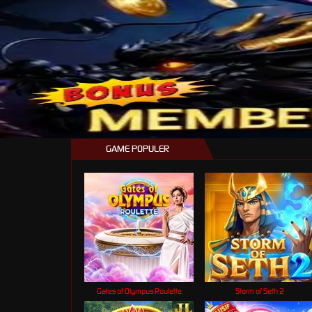
GAME POPULER
Gates of Olympus Roulette
Storm of Seth 2