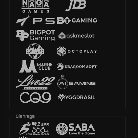
Olahraga