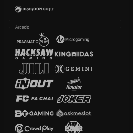
Arcade