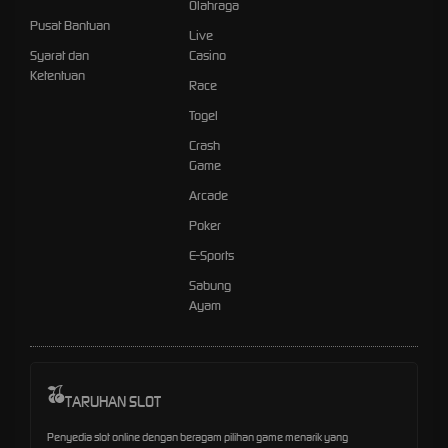
Olahraga
Pusat Bantuan
Live
Syarat dan
Casino
Ketentuan
Race
Togel
Crash
Game
Arcade
Poker
E-Sports
Sabung
Ayam
TARUHAN SLOT
Penyedia slot online dengan beragam pilihan game menarik yang