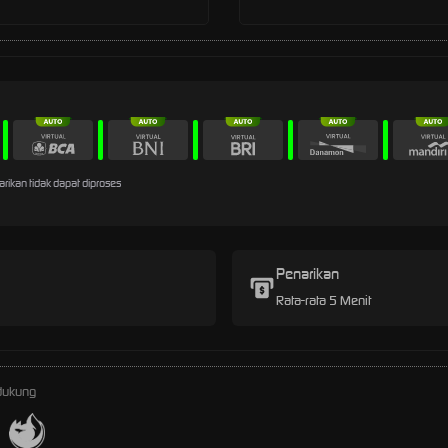
rikan tidak dapat diproses
Penarikan
Rata-rata 5 Menit
dukung