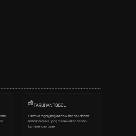
TARUHAN TOGEL
haan
Platform togel yang menarik dari perusahan
ame
terbaik di dunia yang menawarkan hadiah
kemenangan besar