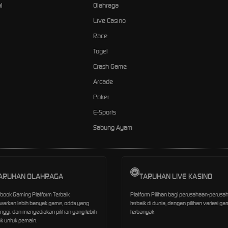
l
Olahraga
Live Casino
Race
Togel
Crash Game
Arcade
Poker
E-Sports
Sabung Ayam
ARUHAN OLAHRAGA
TARUHAN LIVE KASINO
sbook Gaming Platform Terbaik
Platform Pilihan bagi perusahaan-perusa
arkan lebih banyak game, odds yang
terbaik di dunia, dengan pilihan variasi g
tinggi, dan menyediakan pilihan yang lebih
terbanyak
k untuk pemain.