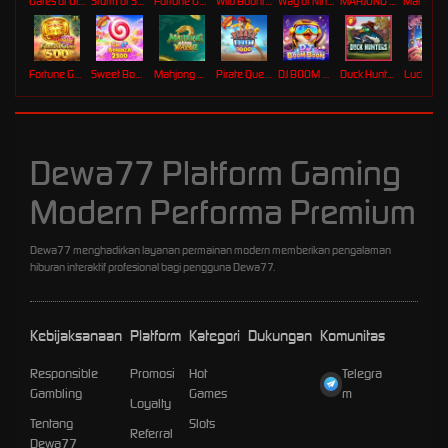
Gates of Olympus Roulette
Storm of Seth 2
Fortune Gems
Wild Bounty Showdown
Way of Ninja
MAHJONG 5 DRAGONS
Mahj
Fortune Gems 500
Sweet Bonanza 2500
Mahjong Ways 2
Pirate Quest 1000
DJ BOOM BOOM
Duck Hunters
Lucky Ne
Dewa77 Platform Gaming
Modern Performa Premium
Dewa77 menghadirkan layanan permainan modern memberikan pengalaman
hiburan interaktif profesional bagi pengguna Dewa77.
Kebijaksanaan
Platform
Kategori
Dukungan
Komunitas
Responsible
Promosi
Hot
Telegra
Gambling
Games
m
Loyalty
Tentang
Slots
Referral
Dewa77