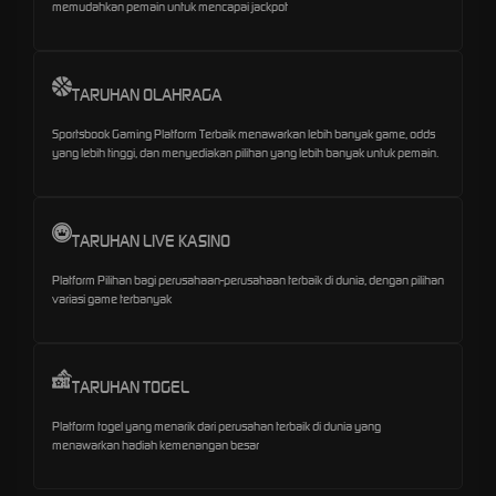
memudahkan pemain untuk mencapai jackpot
TARUHAN OLAHRAGA
Sportsbook Gaming Platform Terbaik menawarkan lebih banyak game, odds
yang lebih tinggi, dan menyediakan pilihan yang lebih banyak untuk pemain.
TARUHAN LIVE KASINO
Platform Pilihan bagi perusahaan-perusahaan terbaik di dunia, dengan pilihan
variasi game terbanyak
TARUHAN TOGEL
Platform togel yang menarik dari perusahan terbaik di dunia yang
menawarkan hadiah kemenangan besar