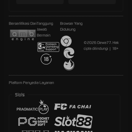
Bersertifikasi Dari
Tanggung
Browser Yang
Jawab
Didukung
Bermain
©2026 Dewa77. Hak
cipta dilindungi | 18+
Platform Penyedia Layanan
Slots