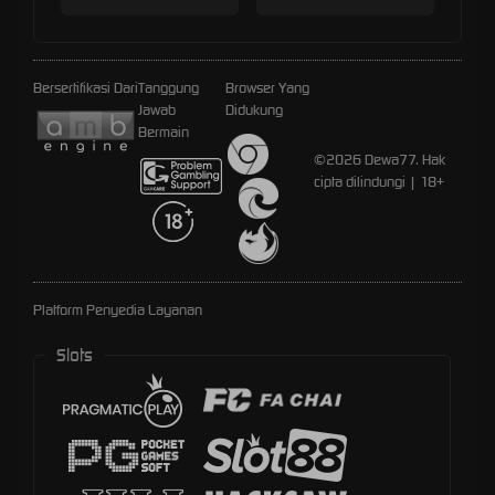
Bersertifikasi Dari
Tanggung
Browser Yang
Jawab
Didukung
Bermain
©2026 Dewa77. Hak
cipta dilindungi | 18+
Platform Penyedia Layanan
Slots