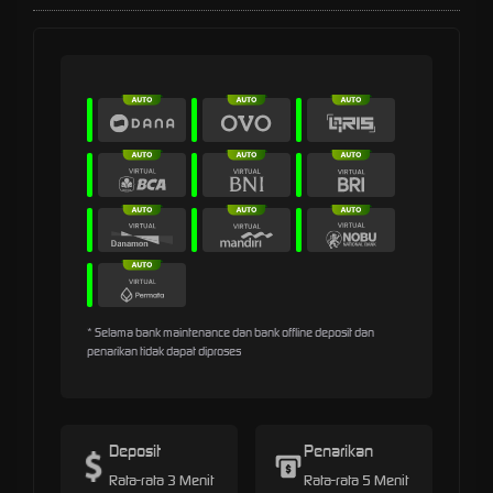
* Selama bank maintenance dan bank offline deposit dan
penarikan tidak dapat diproses
Deposit
Penarikan
Rata-rata 3 Menit
Rata-rata 5 Menit