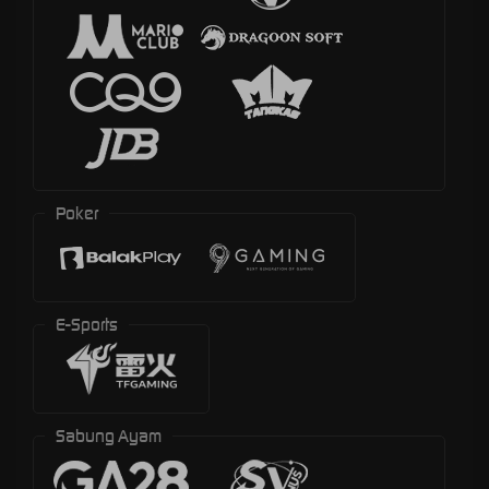
Poker
E-Sports
Sabung Ayam