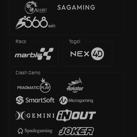
Race
Togel
Crash Game