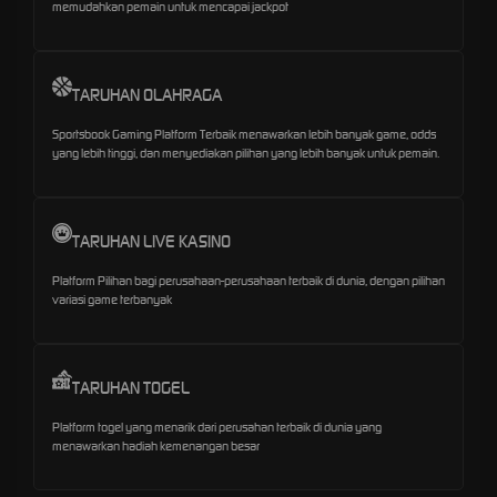
memudahkan pemain untuk mencapai jackpot
TARUHAN OLAHRAGA
Sportsbook Gaming Platform Terbaik menawarkan lebih banyak game, odds
yang lebih tinggi, dan menyediakan pilihan yang lebih banyak untuk pemain.
TARUHAN LIVE KASINO
Platform Pilihan bagi perusahaan-perusahaan terbaik di dunia, dengan pilihan
variasi game terbanyak
TARUHAN TOGEL
Platform togel yang menarik dari perusahan terbaik di dunia yang
menawarkan hadiah kemenangan besar