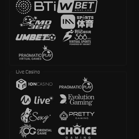
Live Casino