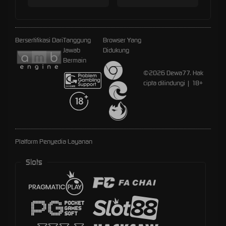
Bersertifikasi Dari
Tanggung
Browser Yang
Jawab
Didukung
Bermain
©2026 Dewa77. Hak
cipta dilindungi | 18+
Platform Penyedia Layanan
Slots