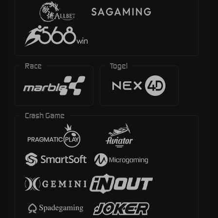
Race
Togel
Crash Game