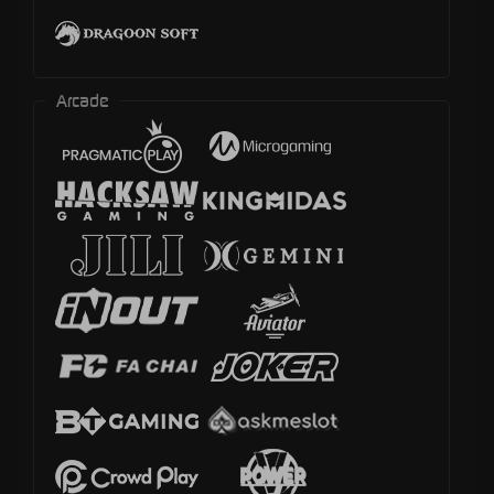
Arcade