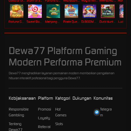
Gates of Olympus Roulette
Storm of Seth 2
Fortune Gems
Wild Bounty Showdown
Way of Ninja
MAHJONG 5 DRAGONS
Mahj
Fortune Gems 500
Sweet Bonanza 2500
Mahjong Ways 2
Pirate Quest 1000
DJ BOOM BOOM
Duck Hunters
Lucky Ne
Dewa77 Platform Gaming
Modern Performa Premium
Dewa77 menghadirkan layanan permainan modern memberikan pengalaman
hiburan interaktif profesional bagi pengguna Dewa77.
Kebijaksanaan
Platform
Kategori
Dukungan
Komunitas
Responsible
Promosi
Hot
Telegra
Gambling
Games
m
Loyalty
Tentang
Slots
Referral
Dewa77