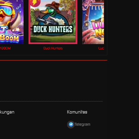
M BOOM
Duck Hunters
Lucky Neko
kungan
Komunitas
Telegram