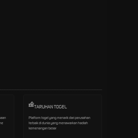
TARUHAN TOGEL
haan
Platform togel yang menarik dari perusahan
ame
terbaik di dunia yang menawarkan hadiah
kemenangan besar