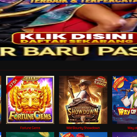
Fortune Gems
Wild Bounty Showdown
Way of