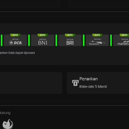
rikan tidak dapat diproses
Penarikan
Rata-rata 5 Menit
dukung