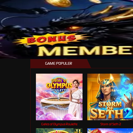
GAME POPULER
Gates of Olympus Roulette
Storm of Seth 2