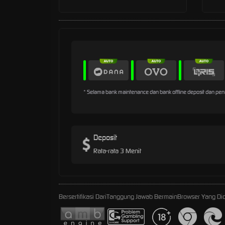
* Selama bank maintenance dan bank offline deposit dan pena
Deposit
Rata-rata 3 Menit
Bersertifikasi Dari
Tanggung Jawab Bermain
Browser Yang Di