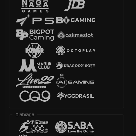
Olahraga