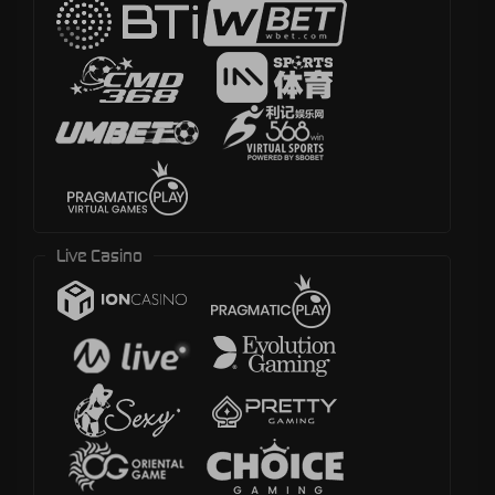
Live Casino