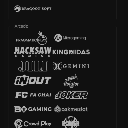
Arcade