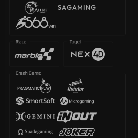
Race
Togel
Crash Game