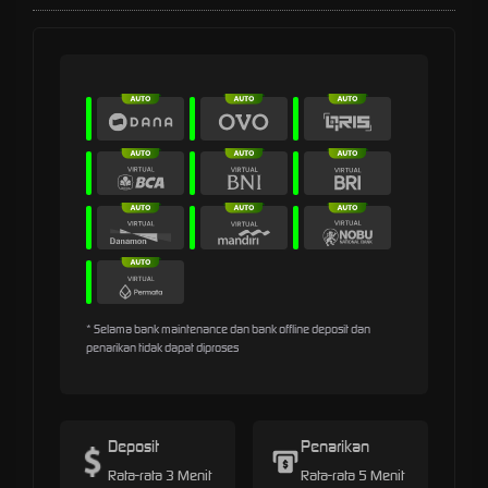
* Selama bank maintenance dan bank offline deposit dan
penarikan tidak dapat diproses
Deposit
Penarikan
Rata-rata 3 Menit
Rata-rata 5 Menit