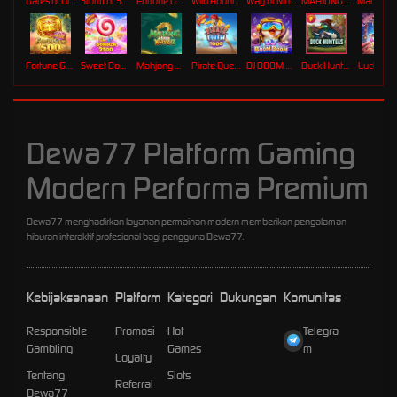
Gates of Olympus Roulette
Storm of Seth 2
Fortune Gems
Wild Bounty Showdown
Way of Ninja
MAHJONG 5 DRAGONS
Mahj
Fortune Gems 500
Sweet Bonanza 2500
Mahjong Ways 2
Pirate Quest 1000
DJ BOOM BOOM
Duck Hunters
Lucky Ne
Dewa77 Platform Gaming
Modern Performa Premium
Dewa77 menghadirkan layanan permainan modern memberikan pengalaman
hiburan interaktif profesional bagi pengguna Dewa77.
Kebijaksanaan
Platform
Kategori
Dukungan
Komunitas
Responsible
Promosi
Hot
Telegra
Gambling
Games
m
Loyalty
Tentang
Slots
Referral
Dewa77