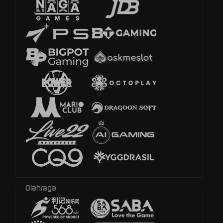
Olahraga