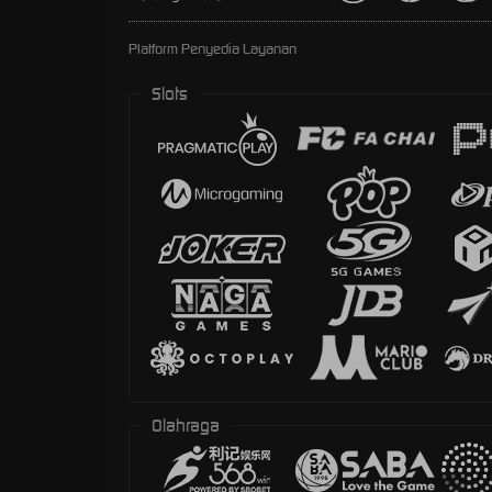
Platform Penyedia Layanan
Slots
Olahraga