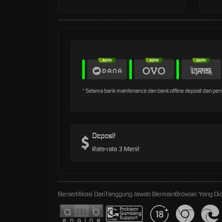
* Selama bank maintenance dan bank offline deposit dan pena
Deposit
Rata-rata 3 Menit
Bersertifikasi Dari
Tanggung Jawab Bermain
Browser Yang Di