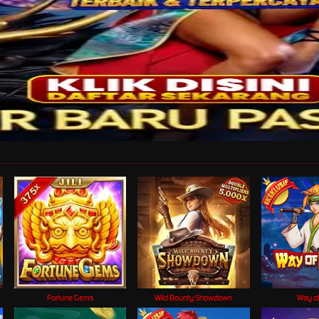
Fortune Gems
Wild Bounty Showdown
Way of