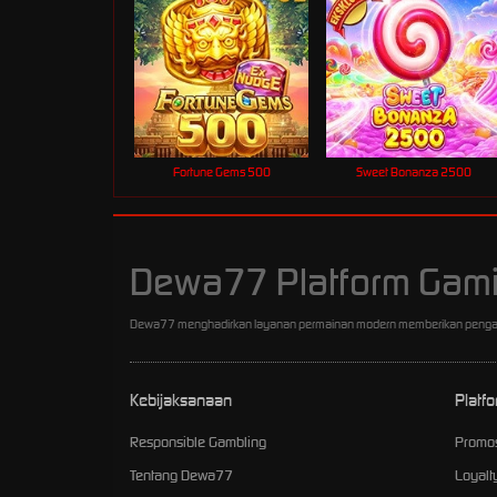
Fortune Gems 500
Sweet Bonanza 2500
Dewa77 Platform Gam
Dewa77 menghadirkan layanan permainan modern memberikan pengalam
Kebijaksanaan
Platf
Responsible Gambling
Promo
Tentang Dewa77
Loyalt