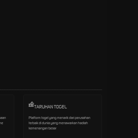
TARUHAN TOGEL
haan
Platform togel yang menarik dari perusahan
ame
terbaik di dunia yang menawarkan hadiah
kemenangan besar