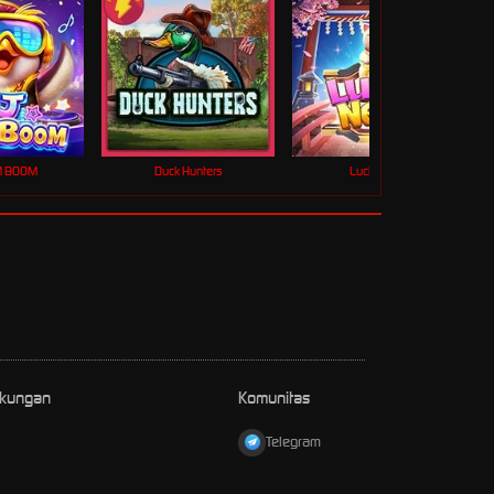
M BOOM
Duck Hunters
Lucky Neko
kungan
Komunitas
Telegram