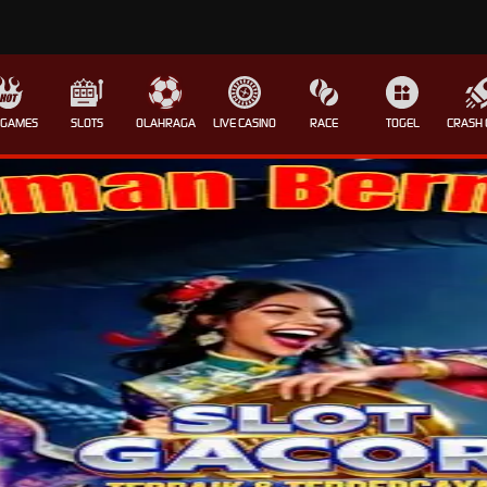
 GAMES
SLOTS
OLAHRAGA
LIVE CASINO
RACE
TOGEL
CRASH