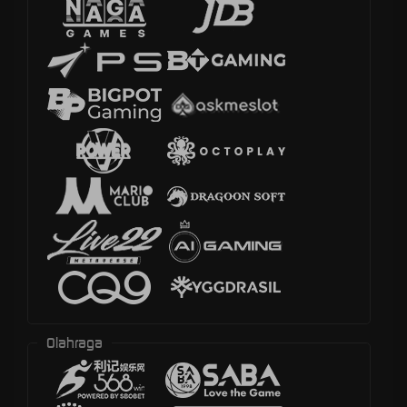
Olahraga