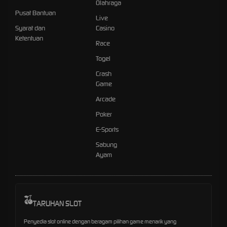
Olahraga
Pusat Bantuan
Live
Syarat dan
Casino
Ketentuan
Race
Togel
Crash
Game
Arcade
Poker
E-Sports
Sabung
Ayam
TARUHAN SLOT
Penyedia slot online dengan beragam pilihan game menarik yang