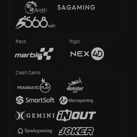
Race
Togel
Crash Game