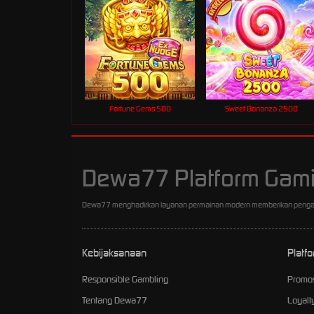
Fortune Gems 500
Sweet Bonanza 2500
Dewa77 Platform Gam
Dewa77 menghadirkan layanan permainan modern memberikan pengalam
Kebijaksanaan
Platf
Responsible Gambling
Promo
Tentang Dewa77
Loyalt