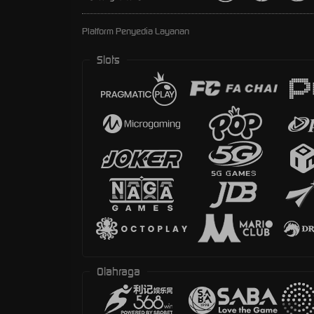
Platform Penyedia Layanan
Slots
Olahraga