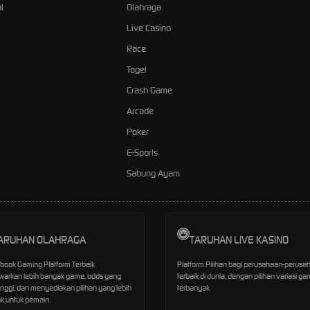
l
Olahraga
Live Casino
Race
Togel
Crash Game
Arcade
Poker
E-Sports
Sabung Ayam
ARUHAN OLAHRAGA
TARUHAN LIVE KASINO
sbook Gaming Platform Terbaik
Platform Pilihan bagi perusahaan-perusa
arkan lebih banyak game, odds yang
terbaik di dunia, dengan pilihan variasi g
tinggi, dan menyediakan pilihan yang lebih
terbanyak
k untuk pemain.