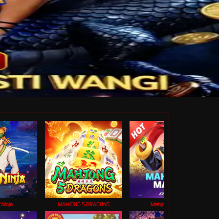
 Ninja
MAHJONG 5 DRAGONS
Mahjong Magic