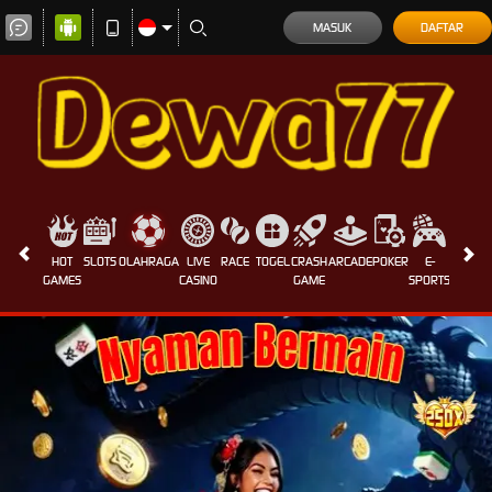
MASUK
DAFTAR
HOT
SLOTS
OLAHRAGA
LIVE
RACE
TOGEL
CRASH
ARCADE
POKER
E-
SABUN
GAMES
CASINO
GAME
SPORTS
AYAM