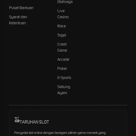
Olahraga
Pusat Bantuan
Live
Syarat dan
Casino
Ketentuan
Race
Togel
Crash
Game
Arcade
Poker
E-Sports
Sabung
Ayam
TARUHAN SLOT
Penyedia slot online dengan beragam pilihan game menarik yang