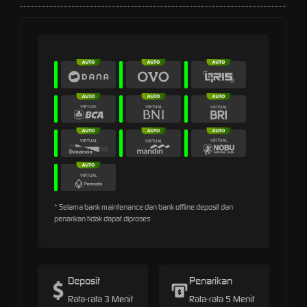
* Selama bank maintenance dan bank offline deposit dan
penarikan tidak dapat diproses
Deposit
Penarikan
Rata-rata 3 Menit
Rata-rata 5 Menit