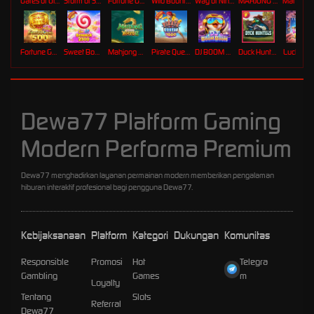
Gates of Olympus Roulette
Storm of Seth 2
Fortune Gems
Wild Bounty Showdown
Way of Ninja
MAHJONG 5 DRAGONS
Mahj
Fortune Gems 500
Sweet Bonanza 2500
Mahjong Ways 2
Pirate Quest 1000
DJ BOOM BOOM
Duck Hunters
Lucky Ne
Dewa77 Platform Gaming
Modern Performa Premium
Dewa77 menghadirkan layanan permainan modern memberikan pengalaman
hiburan interaktif profesional bagi pengguna Dewa77.
Kebijaksanaan
Platform
Kategori
Dukungan
Komunitas
Responsible
Promosi
Hot
Telegra
Gambling
Games
m
Loyalty
Tentang
Slots
Referral
Dewa77