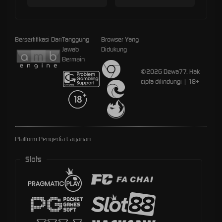
Bersertifikasi Dari
Tanggung
Browser Yang
Jawab
Didukung
Bermain
©2026 Dewa77. Hak
cipta dilindungi | 18+
Platform Penyedia Layanan
Slots