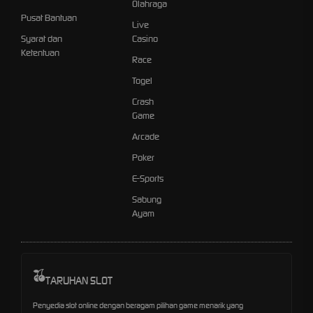
Olahraga
Pusat Bantuan
Live
Syarat dan
Casino
Ketentuan
Race
Togel
Crash
Game
Arcade
Poker
E-Sports
Sabung
Ayam
TARUHAN SLOT
Penyedia slot online dengan beragam pilihan game menarik yang