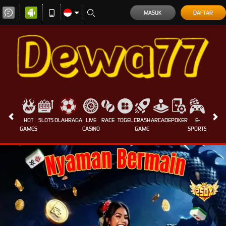
MASUK
DAFTAR
HOT
SLOTS
OLAHRAGA
LIVE
RACE
TOGEL
CRASH
ARCADE
POKER
E-
SABUN
GAMES
CASINO
GAME
SPORTS
AYAM