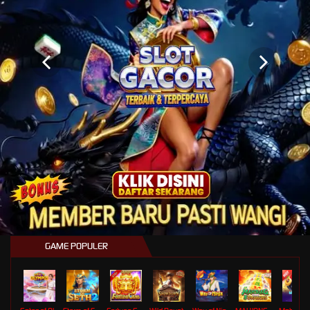
GAME POPULER