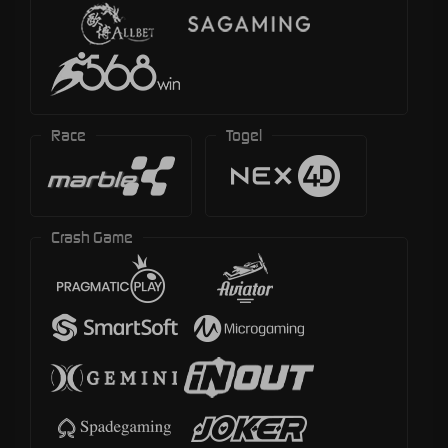
Race
Togel
Crash Game