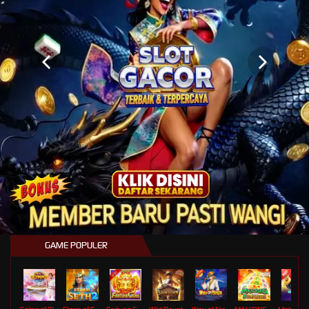
GAME POPULER