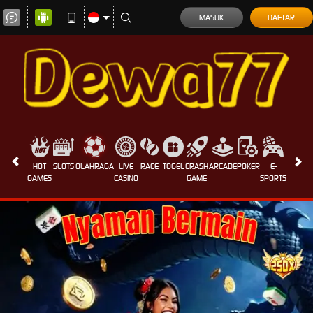
MASUK
DAFTAR
HOT
SLOTS
OLAHRAGA
LIVE
RACE
TOGEL
CRASH
ARCADE
POKER
E-
SABUN
GAMES
CASINO
GAME
SPORTS
AYAM