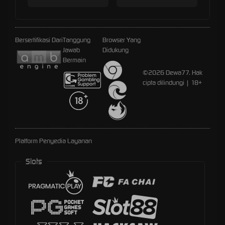
Bersertifikasi Dari
Tanggung
Browser Yang
Jawab
Didukung
Bermain
©2026 Dewa77. Hak
cipta dilindungi | 18+
Platform Penyedia Layanan
Slots