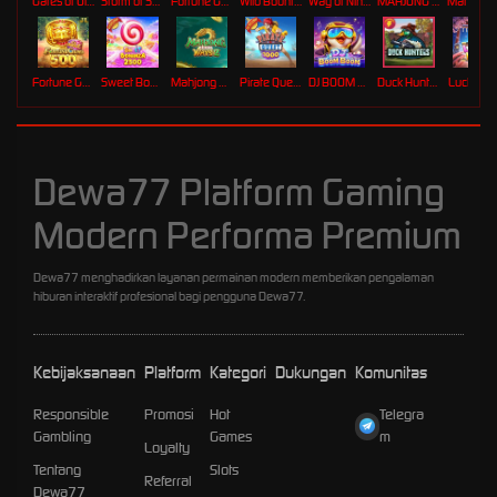
Gates of Olympus Roulette
Storm of Seth 2
Fortune Gems
Wild Bounty Showdown
Way of Ninja
MAHJONG 5 DRAGONS
Mahj
Fortune Gems 500
Sweet Bonanza 2500
Mahjong Ways 2
Pirate Quest 1000
DJ BOOM BOOM
Duck Hunters
Lucky Ne
Dewa77 Platform Gaming
Modern Performa Premium
Dewa77 menghadirkan layanan permainan modern memberikan pengalaman
hiburan interaktif profesional bagi pengguna Dewa77.
Kebijaksanaan
Platform
Kategori
Dukungan
Komunitas
Responsible
Promosi
Hot
Telegra
Gambling
Games
m
Loyalty
Tentang
Slots
Referral
Dewa77