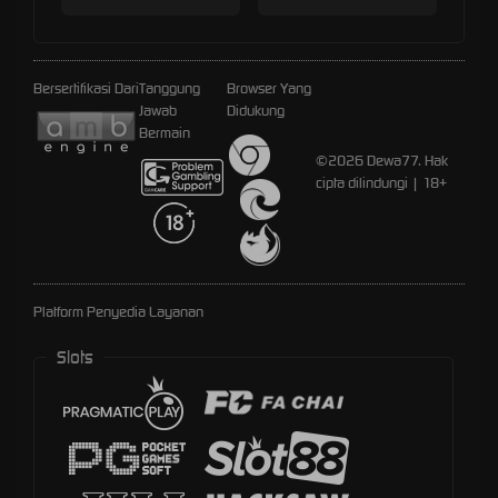
Bersertifikasi Dari
Tanggung
Browser Yang
Jawab
Didukung
Bermain
©2026 Dewa77. Hak
cipta dilindungi | 18+
Platform Penyedia Layanan
Slots