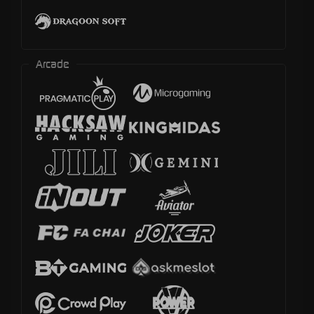
Arcade