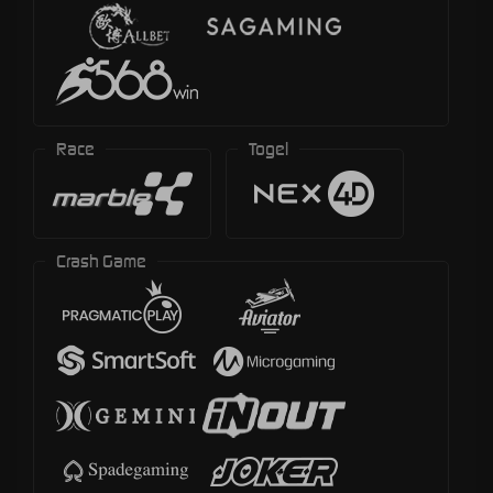
Race
Togel
Crash Game