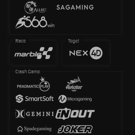
Race
Togel
Crash Game