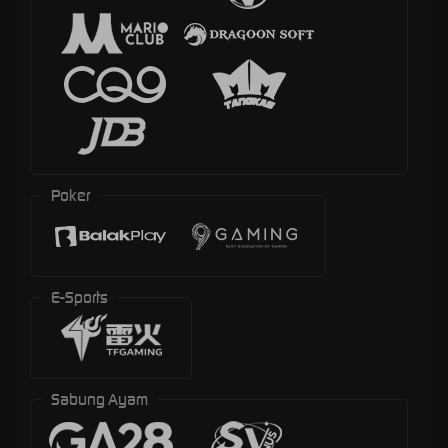
Poker
E-Sports
Sabung Ayam