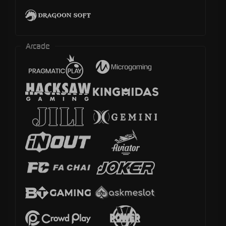
Arcade