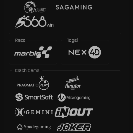
Race
Togel
Crash Game