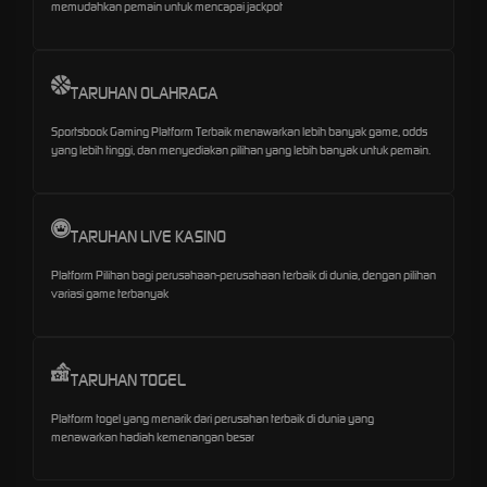
memudahkan pemain untuk mencapai jackpot
TARUHAN OLAHRAGA
Sportsbook Gaming Platform Terbaik menawarkan lebih banyak game, odds
yang lebih tinggi, dan menyediakan pilihan yang lebih banyak untuk pemain.
TARUHAN LIVE KASINO
Platform Pilihan bagi perusahaan-perusahaan terbaik di dunia, dengan pilihan
variasi game terbanyak
TARUHAN TOGEL
Platform togel yang menarik dari perusahan terbaik di dunia yang
menawarkan hadiah kemenangan besar