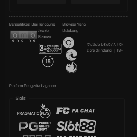
Bersertifikasi Dari
Tanggung
Browser Yang
Jawab
Didukung
Bermain
©2026 Dewa77. Hak
cipta dilindungi | 18+
Platform Penyedia Layanan
Slots