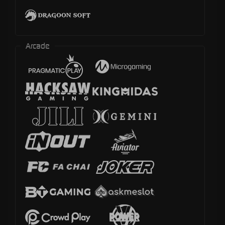
Arcade