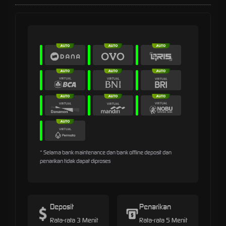
* Selama bank maintenance dan bank offline deposit dan
penarikan tidak dapat diproses
Deposit
Penarikan
Rata-rata 3 Menit
Rata-rata 5 Menit