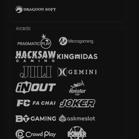
Arcade