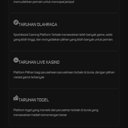
memudahkan pemain untuk mencapai jackpot
TARUHAN OLAHRAGA
Sportsbook Gaming Platform Terbaik menawarkan lebih banyak game, odds
yang lebih tinggi, dan menyediakan pilihan yang lebih banyak untuk pemain.
TARUHAN LIVE KASINO
Platform Pilihan bagi perusahaan-perusahaan terbaik di dunia, dengan pilihan
variasi game terbanyak
TARUHAN TOGEL
Platform togel yang menarik dari perusahan terbaik di dunia yang
menawarkan hadiah kemenangan besar