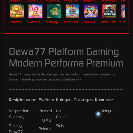
Gates of Olympus Roulette
Storm of Seth 2
Fortune Gems
Wild Bounty Showdown
Way of Ninja
MAHJONG 5 DRAGONS
Mahj
Fortune Gems 500
Sweet Bonanza 2500
Mahjong Ways 2
Pirate Quest 1000
DJ BOOM BOOM
Duck Hunters
Lucky Ne
Dewa77 Platform Gaming
Modern Performa Premium
Dewa77 menghadirkan layanan permainan modern memberikan pengalaman
hiburan interaktif profesional bagi pengguna Dewa77.
Kebijaksanaan
Platform
Kategori
Dukungan
Komunitas
Responsible
Promosi
Hot
Telegra
Gambling
Games
m
Loyalty
Tentang
Slots
Referral
Dewa77