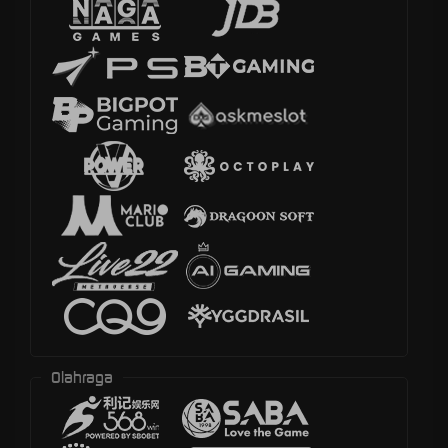
Olahraga