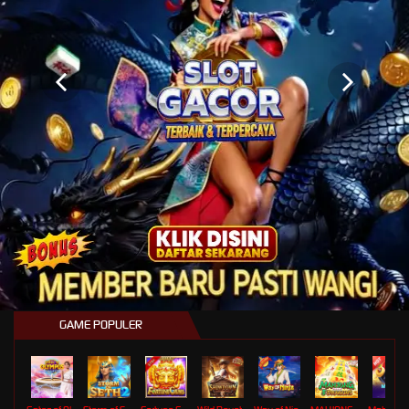
GAME POPULER