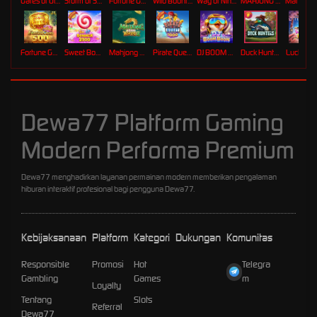
Gates of Olympus Roulette
Storm of Seth 2
Fortune Gems
Wild Bounty Showdown
Way of Ninja
MAHJONG 5 DRAGONS
Mahj
Fortune Gems 500
Sweet Bonanza 2500
Mahjong Ways 2
Pirate Quest 1000
DJ BOOM BOOM
Duck Hunters
Lucky Ne
Dewa77 Platform Gaming
Modern Performa Premium
Dewa77 menghadirkan layanan permainan modern memberikan pengalaman
hiburan interaktif profesional bagi pengguna Dewa77.
Kebijaksanaan
Platform
Kategori
Dukungan
Komunitas
Responsible
Promosi
Hot
Telegra
Gambling
Games
m
Loyalty
Tentang
Slots
Referral
Dewa77