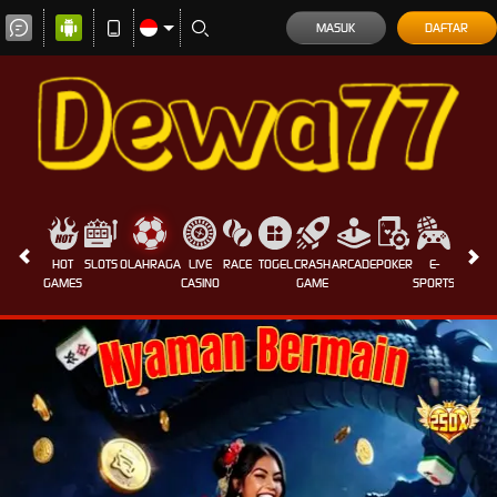
MASUK
DAFTAR
HOT
SLOTS
OLAHRAGA
LIVE
RACE
TOGEL
CRASH
ARCADE
POKER
E-
SABUN
GAMES
CASINO
GAME
SPORTS
AYAM