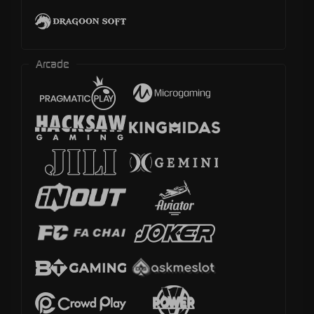
Arcade