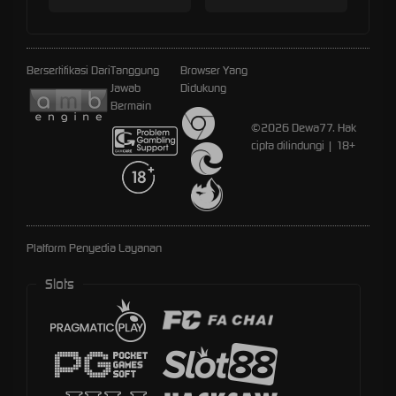
Bersertifikasi Dari
Tanggung
Browser Yang
Jawab
Didukung
Bermain
©2026 Dewa77. Hak
cipta dilindungi | 18+
Platform Penyedia Layanan
Slots