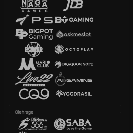
Olahraga