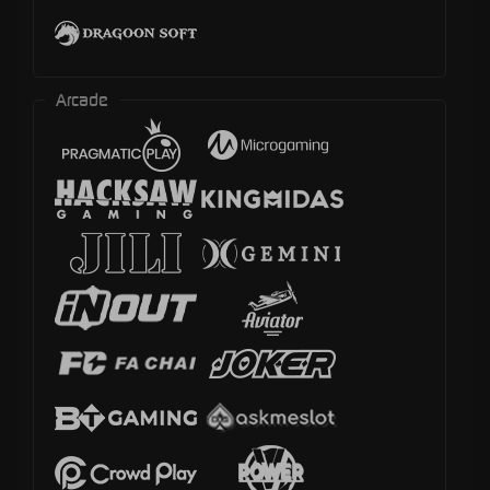
Arcade