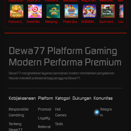
Gates of Olympus Roulette
Storm of Seth 2
Fortune Gems
Wild Bounty Showdown
Way of Ninja
MAHJONG 5 DRAGONS
Mahj
Fortune Gems 500
Sweet Bonanza 2500
Mahjong Ways 2
Pirate Quest 1000
DJ BOOM BOOM
Duck Hunters
Lucky Ne
Dewa77 Platform Gaming
Modern Performa Premium
Dewa77 menghadirkan layanan permainan modern memberikan pengalaman
hiburan interaktif profesional bagi pengguna Dewa77.
Kebijaksanaan
Platform
Kategori
Dukungan
Komunitas
Responsible
Promosi
Hot
Telegra
Gambling
Games
m
Loyalty
Tentang
Slots
Referral
Dewa77