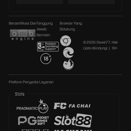
Bersertifikasi Dari
Tanggung
Browser Yang
Jawab
Didukung
Bermain
©2026 Dewa77. Hak
cipta dilindungi | 18+
Platform Penyedia Layanan
Slots