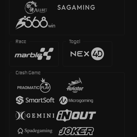
Race
Togel
Crash Game