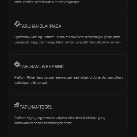
memudahkan pemain untuk mencapai jackpot
TARUHAN OLAHRAGA
Sportsbook Gaming Platform Terbaik menawarkan lebih banyak game, odds
yang lebih tinggi, dan menyediakan pilihan yang lebih banyak untuk pemain.
TARUHAN LIVE KASINO
Platform Pilihan bagi perusahaan-perusahaan terbaik di dunia, dengan pilihan
variasi game terbanyak
TARUHAN TOGEL
Platform togel yang menarik dari perusahan terbaik di dunia yang
menawarkan hadiah kemenangan besar