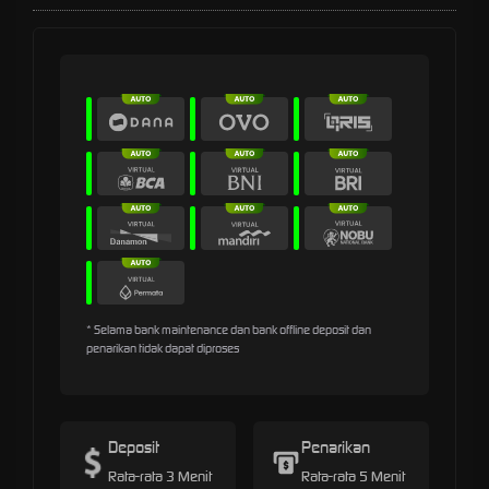
* Selama bank maintenance dan bank offline deposit dan
penarikan tidak dapat diproses
Deposit
Penarikan
Rata-rata 3 Menit
Rata-rata 5 Menit