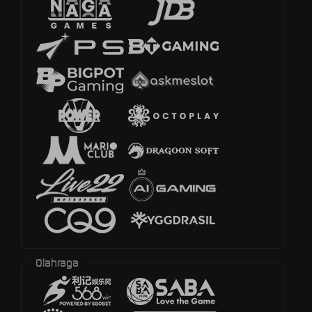
Olahraga