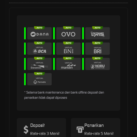
* Selama bank maintenance dan bank offline deposit dan
penarikan tidak dapat diproses
Deposit
Penarikan
Rata-rata 3 Menit
Rata-rata 5 Menit