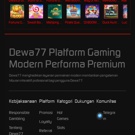
Gates of Olympus Roulette
Storm of Seth 2
Fortune Gems
Wild Bounty Showdown
Way of Ninja
MAHJONG 5 DRAGONS
Mahj
Fortune Gems 500
Sweet Bonanza 2500
Mahjong Ways 2
Pirate Quest 1000
DJ BOOM BOOM
Duck Hunters
Lucky Ne
Dewa77 Platform Gaming
Modern Performa Premium
Dewa77 menghadirkan layanan permainan modern memberikan pengalaman
hiburan interaktif profesional bagi pengguna Dewa77.
Kebijaksanaan
Platform
Kategori
Dukungan
Komunitas
Responsible
Promosi
Hot
Telegra
Gambling
Games
m
Loyalty
Tentang
Slots
Referral
Dewa77