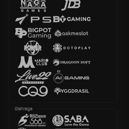
Olahraga