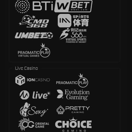
Live Casino