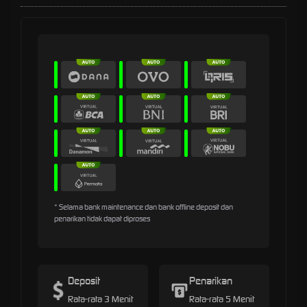
* Selama bank maintenance dan bank offline deposit dan
penarikan tidak dapat diproses
Deposit
Penarikan
Rata-rata 3 Menit
Rata-rata 5 Menit