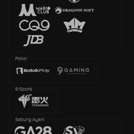
Poker
E-Sports
Sabung Ayam