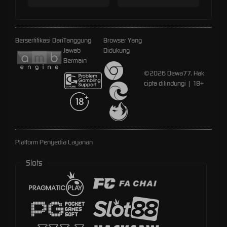
Bersertifikasi Dari
Tanggung
Browser Yang
Jawab
Didukung
Bermain
©2026 Dewa77. Hak
cipta dilindungi | 18+
Platform Penyedia Layanan
Slots