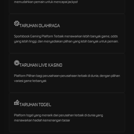
memudahkan pemain untuk mencapai jackpot
TARUHAN OLAHRAGA
Sportsbook Gaming Platform Terbaik menawarkan lebih banyak game, odds
yang lebih tinggi, dan menyediakan pilihan yang lebih banyak untuk pemain.
TARUHAN LIVE KASINO
Platform Pilihan bagi perusahaan-perusahaan terbaik di dunia, dengan pilihan
variasi game terbanyak
TARUHAN TOGEL
Platform togel yang menarik dari perusahan terbaik di dunia yang
menawarkan hadiah kemenangan besar