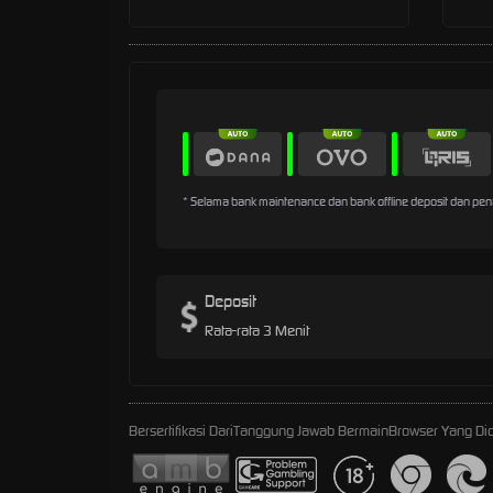
* Selama bank maintenance dan bank offline deposit dan pena
Deposit
Rata-rata 3 Menit
Bersertifikasi Dari
Tanggung Jawab Bermain
Browser Yang Di