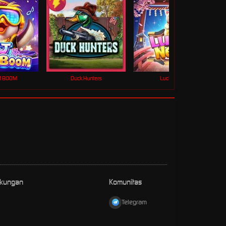
M BOOM
Duck Hunters
Lucky Neko
kungan
Komunitas
Telegram