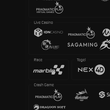
Live Casino
Race
Togel
Crash Game