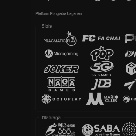
Platform Penyedia Layanan
Slots
Olahraga