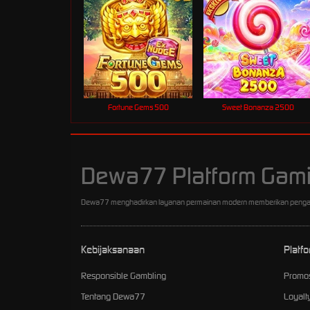
Fortune Gems 500
Sweet Bonanza 2500
Dewa77 Platform Gam
Dewa77 menghadirkan layanan permainan modern memberikan pengalam
Kebijaksanaan
Platf
Responsible Gambling
Promo
Tentang Dewa77
Loyalt