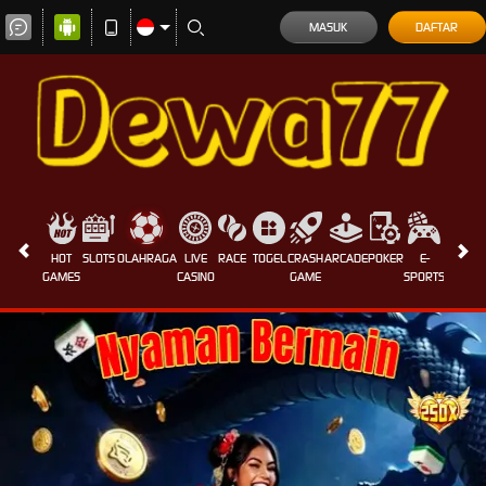
MASUK
DAFTAR
HOT
SLOTS
OLAHRAGA
LIVE
RACE
TOGEL
CRASH
ARCADE
POKER
E-
SABUN
GAMES
CASINO
GAME
SPORTS
AYAM