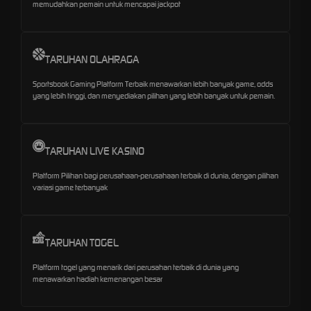
memudahkan pemain untuk mencapai jackpot
TARUHAN OLAHRAGA
Sportsbook Gaming Platform Terbaik menawarkan lebih banyak game, odds
yang lebih tinggi, dan menyediakan pilihan yang lebih banyak untuk pemain.
TARUHAN LIVE KASINO
Platform Pilihan bagi perusahaan-perusahaan terbaik di dunia, dengan pilihan
variasi game terbanyak
TARUHAN TOGEL
Platform togel yang menarik dari perusahan terbaik di dunia yang
menawarkan hadiah kemenangan besar