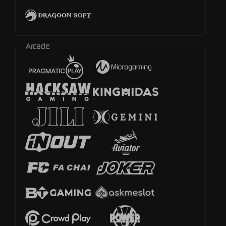
Arcade