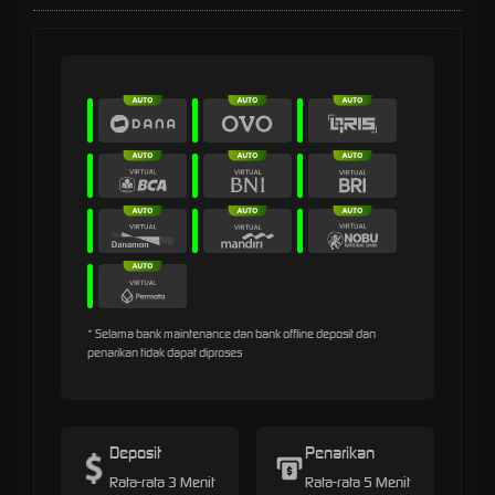
* Selama bank maintenance dan bank offline deposit dan
penarikan tidak dapat diproses
Deposit
Penarikan
Rata-rata 3 Menit
Rata-rata 5 Menit