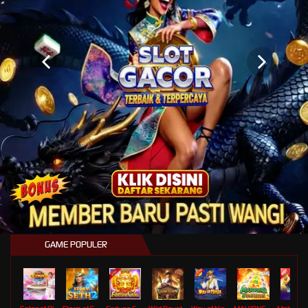
GAME POPULER