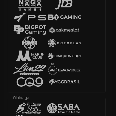
Olahraga