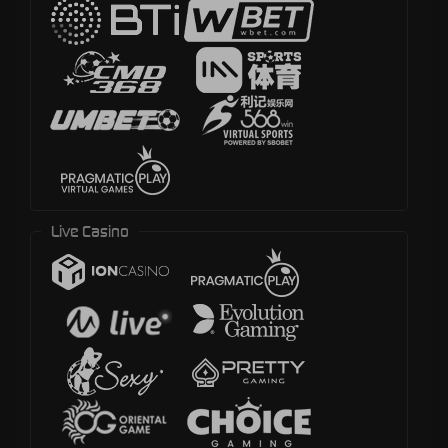
Live Casino