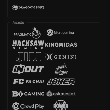
Arcade