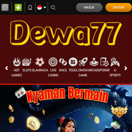
MASUK
DAFTAR
HOT
SLOTS
OLAHRAGA
LIVE
RACE
TOGEL
CRASH
ARCADE
POKER
E-
SABUN
GAMES
CASINO
GAME
SPORTS
AYAM