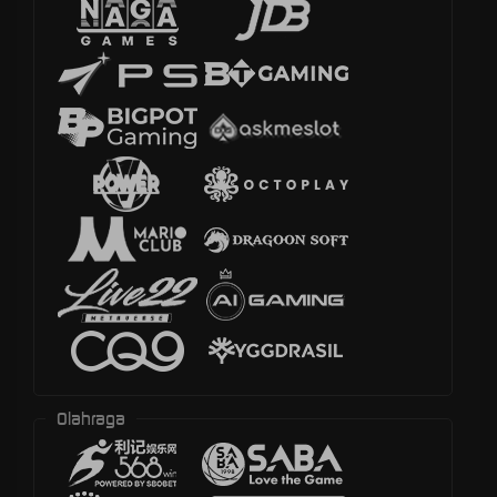
Olahraga