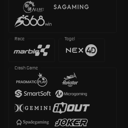
Race
Togel
Crash Game