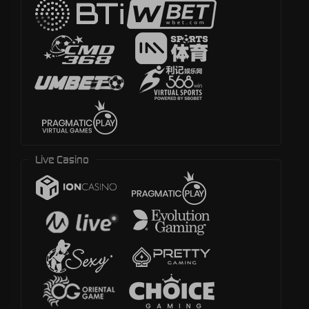
Live Casino