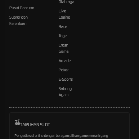
Olahraga
Pusat Bantuan
Live
Syarat dan
Casino
Ketentuan
Race
Togel
Crash
Game
Arcade
Poker
E-Sports
Sabung
Ayam
TARUHAN SLOT
Penyedia slot online dengan beragam pilihan game menarik yang