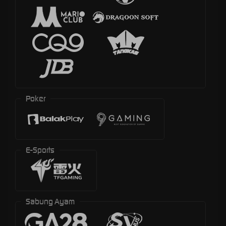
Poker
E-Sports
Sabung Ayam