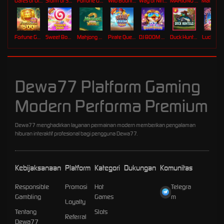
Gates of Olympus Roulette
Storm of Seth 2
Fortune Gems
Wild Bounty Showdown
Way of Ninja
MAHJONG 5 DRAGONS
Mahj
Fortune Gems 500
Sweet Bonanza 2500
Mahjong Ways 2
Pirate Quest 1000
DJ BOOM BOOM
Duck Hunters
Lucky Ne
Dewa77 Platform Gaming
Modern Performa Premium
Dewa77 menghadirkan layanan permainan modern memberikan pengalaman
hiburan interaktif profesional bagi pengguna Dewa77.
Kebijaksanaan
Platform
Kategori
Dukungan
Komunitas
Responsible
Promosi
Hot
Telegra
Gambling
Games
m
Loyalty
Tentang
Slots
Referral
Dewa77