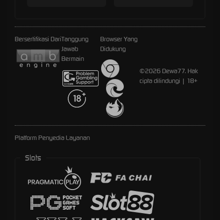
Bersertifikasi Dari
Tanggung
Browser Yang
Jawab
Didukung
Bermain
©2026 Dewa77. Hak
cipta dilindungi | 18+
Platform Penyedia Layanan
Slots