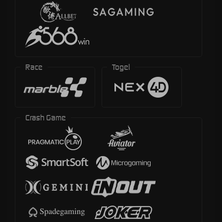
Race
Togel
Crash Game