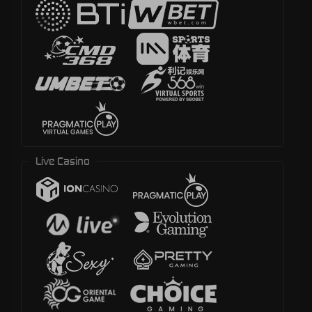
Live Casino