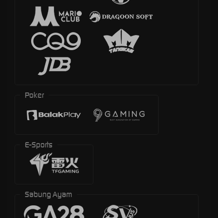
Poker
E-Sports
Sabung Ayam