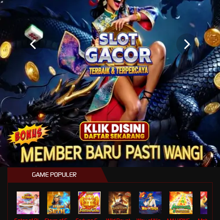
GAME POPULER