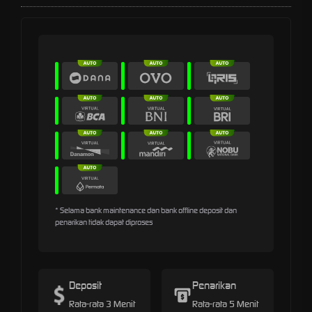
* Selama bank maintenance dan bank offline deposit dan
penarikan tidak dapat diproses
Deposit
Penarikan
Rata-rata 3 Menit
Rata-rata 5 Menit