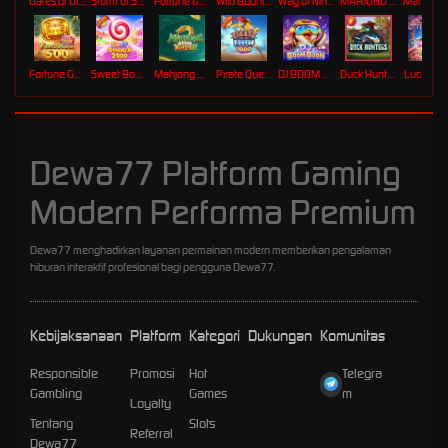
Gates of Olympus Roulette
Storm of Seth 2
Fortune Gems
Wild Bounty Showdown
Way of Ninja
MAHJONG 5 DRAGONS
Mahj
Fortune Gems 500
Sweet Bonanza 2500
Mahjong Ways 2
Pirate Quest 1000
DJ BOOM BOOM
Duck Hunters
Lucky Ne
Dewa77 Platform Gaming
Modern Performa Premium
Dewa77 menghadirkan layanan permainan modern memberikan pengalaman
hiburan interaktif profesional bagi pengguna Dewa77.
Kebijaksanaan
Platform
Kategori
Dukungan
Komunitas
Responsible
Promosi
Hot
Telegra
Gambling
Games
m
Loyalty
Tentang
Slots
Referral
Dewa77