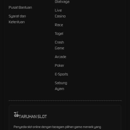
Olahraga
Pusat Bantuan
Live
Syarat dan
Casino
Ketentuan
Race
Togel
Crash
Game
Arcade
Poker
E-Sports
Sabung
Ayam
TARUHAN SLOT
Penyedia slot online dengan beragam pilihan game menarik yang