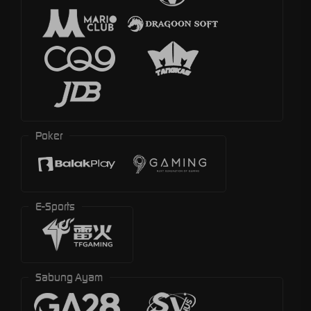
Poker
E-Sports
Sabung Ayam