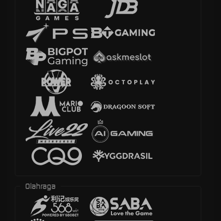
Olahraga