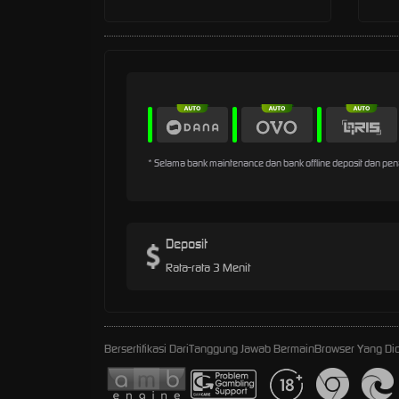
* Selama bank maintenance dan bank offline deposit dan pena
Deposit
Rata-rata 3 Menit
Bersertifikasi Dari
Tanggung Jawab Bermain
Browser Yang Di