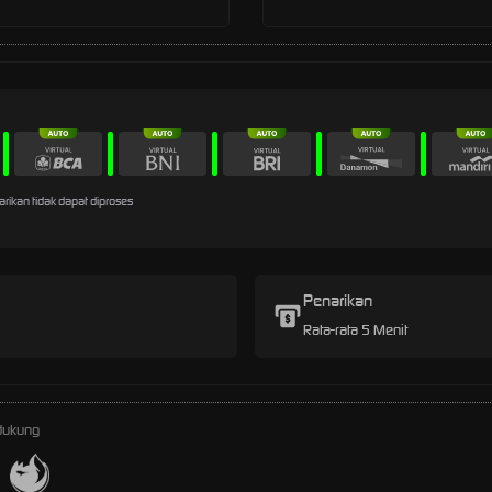
rikan tidak dapat diproses
Penarikan
Rata-rata 5 Menit
dukung