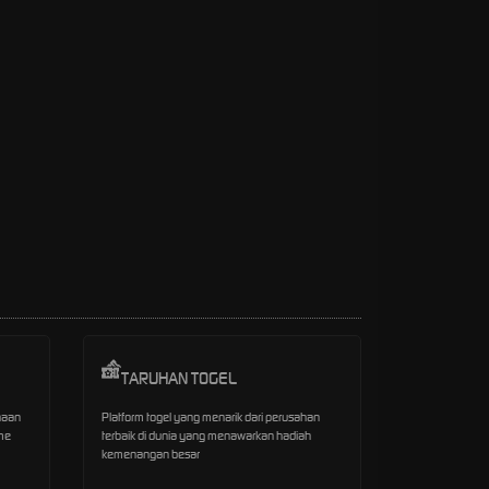
TARUHAN TOGEL
haan
Platform togel yang menarik dari perusahan
ame
terbaik di dunia yang menawarkan hadiah
kemenangan besar