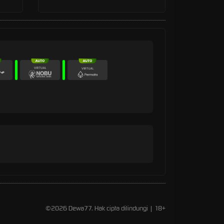
©2026 Dewa77. Hak cipta dilindungi | 18+