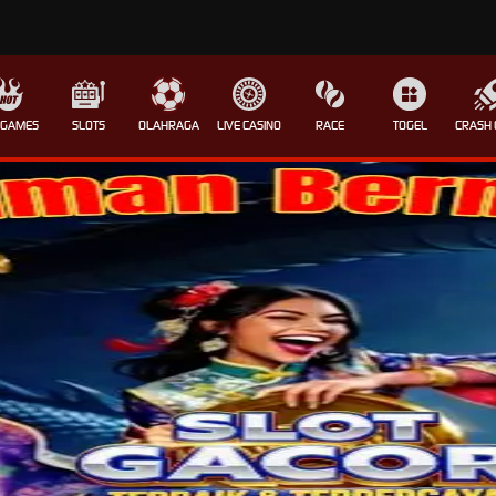
 GAMES
SLOTS
OLAHRAGA
LIVE CASINO
RACE
TOGEL
CRASH