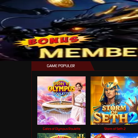
GAME POPULER
Gates of Olympus Roulette
Storm of Seth 2