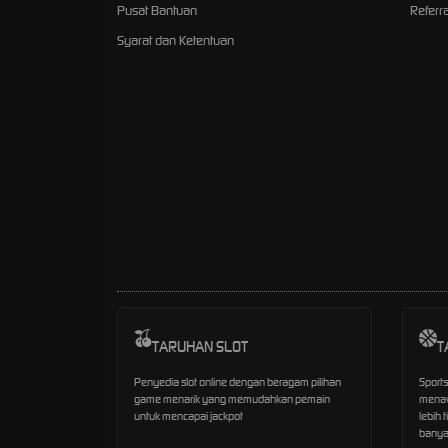
Pusat Bantuan
Referra
Syarat dan Ketentuan
TARUHAN SLOT
T
Penyedia slot online dengan beragam pilihan
Sport
game menarik yang memudahkan pemain
menaw
untuk mencapai jackpot
lebih 
banya