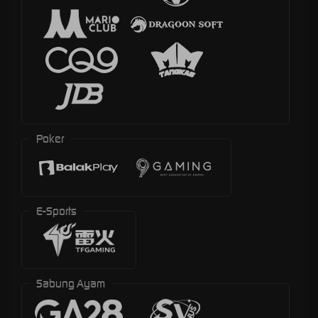
Poker
E-Sports
Sabung Ayam