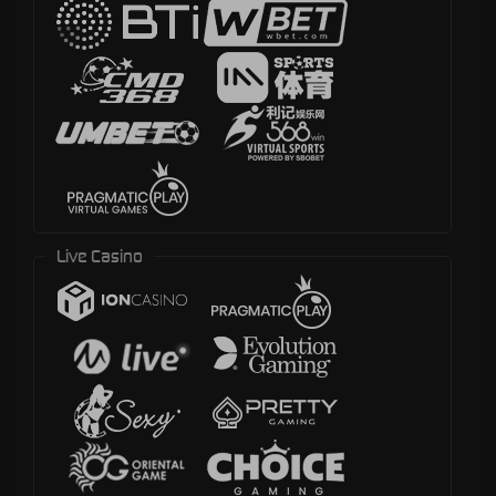
Live Casino