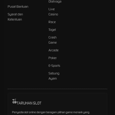
Olahraga
Pusat Bantuan
Live
Syarat dan
Casino
Ketentuan
Race
Togel
Crash
Game
Arcade
Poker
E-Sports
Sabung
Ayam
TARUHAN SLOT
Penyedia slot online dengan beragam pilihan game menarik yang