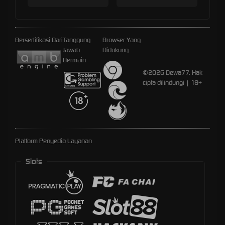
Bersertifikasi Dari
Tanggung
Browser Yang
Jawab
Didukung
Bermain
©2026 Dewa77. Hak
cipta dilindungi | 18+
Platform Penyedia Layanan
Slots