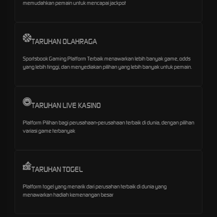
memudahkan pemain untuk mencapai jackpot
TARUHAN OLAHRAGA
Sportsbook Gaming Platform Terbaik menawarkan lebih banyak game, odds
yang lebih tinggi, dan menyediakan pilihan yang lebih banyak untuk pemain.
TARUHAN LIVE KASINO
Platform Pilihan bagi perusahaan-perusahaan terbaik di dunia, dengan pilihan
variasi game terbanyak
TARUHAN TOGEL
Platform togel yang menarik dari perusahan terbaik di dunia yang
menawarkan hadiah kemenangan besar