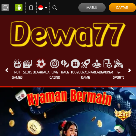
MASUK
DAFTAR
HOT
SLOTS
OLAHRAGA
LIVE
RACE
TOGEL
CRASH
ARCADE
POKER
E-
SABUN
GAMES
CASINO
GAME
SPORTS
AYAM